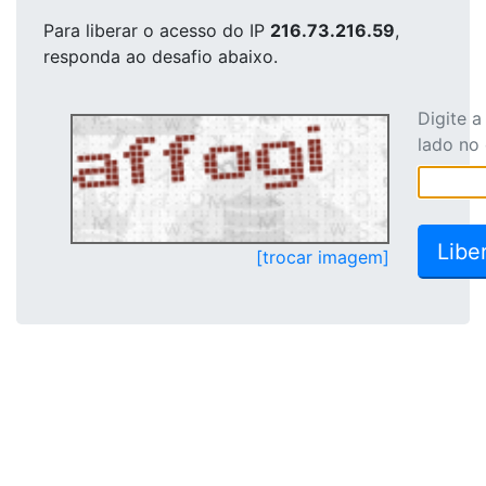
Para liberar o acesso
do IP
216.73.216.59
,
responda ao desafio abaixo.
Digite 
lado no
[trocar imagem]